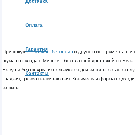
Доставка
Оплата
Гарантия
При покупке
мотокос
,
бензопил
и другого инструмента в и
шума со склада в Минске с бесплатной доставкой по Бела
Беруши без шнурка используются для защиты органов слух
Контакты
гладкая, грязеотталкивающая. Коническая форма подходи
защиты.
Вы отложили
Товар
в свою корзину.