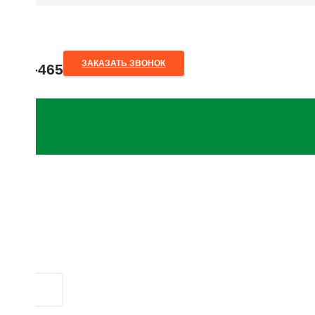
ЗАКАЗАТЬ ЗВОНОК
80-28-465
без шнурка
o.by