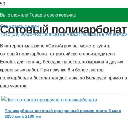
Вы отложили
Товар
в свою корзину.
Сотовый поликарбонат
Свяжитесь с нами
+375 (29) 80-28-465
Написать в VIBER
Написать в WhatsApp
В интернет-магазине «СитиАгро» вы можете купить
сотовый поликарбонат от российского производителя
Eurotek для теплиц, беседок, навесов, козырьков и других
кровельных работ. При покупке 8 и более листов
поликарбоната бесплатная доставка по Беларуси прямо на
ваш участок.
Поликарбонат сотовый прозрачный размер листа 3 мм x
6250 мм x 2100 мм