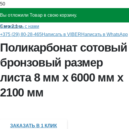
Вы отложили
Товар
в свою корзину.
Главная
»
Поликарбонат
»
Поликарбонат бронзовый 8 мм x
Свяжитесь с нами
6 м x 2,1 м
+375 (29) 80-28-465
Написать в VIBER
Написать в WhatsApp
Поликарбонат сотовый
бронзовый размер
листа 8 мм x 6000 мм x
2100 мм
ЗАКАЗАТЬ В 1 КЛИК