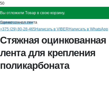
Вы отложили
Товар
в свою корзину.
Главная
»
Комплектующие для теплиц и беседок
»
Стяжная
Свяжитесь с нами
оцинкованная лента
+375 (29) 80-28-465
Написать в VIBER
Написать в WhatsApp
Стяжная оцинкованная
лента для крепления
поликарбоната