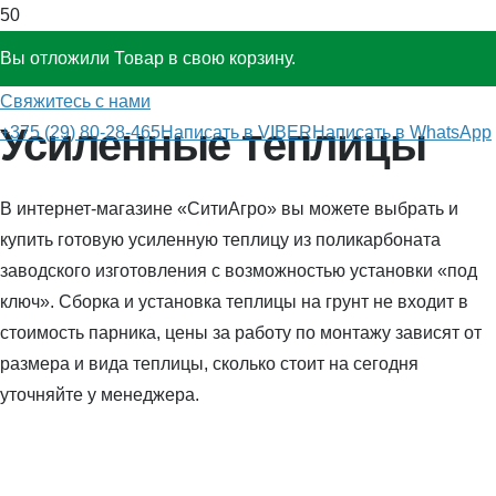
Вы отложили
Товар
в свою корзину.
Теплицы из поликарбоната
»
Усиленные
Свяжитесь с нами
Усиленные теплицы
+375 (29) 80-28-465
Написать в VIBER
Написать в WhatsApp
В интернет-магазине «СитиАгро» вы можете выбрать и
купить готовую усиленную теплицу из поликарбоната
заводского изготовления с возможностью установки «под
ключ». Сборка и установка теплицы на грунт не входит в
стоимость парника, цены за работу по монтажу зависят от
размера и вида теплицы, сколько стоит на сегодня
уточняйте у менеджера.