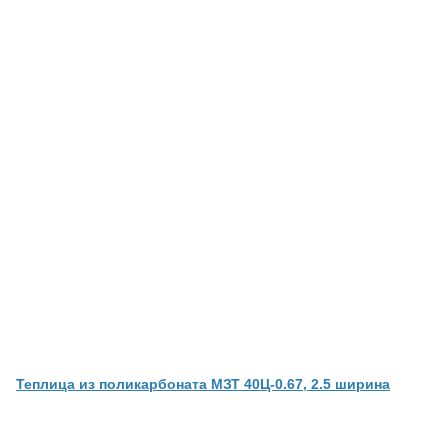
Теплица из поликарбоната МЗТ 40Ц-0.67, 2.5 ширина