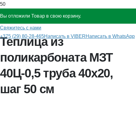
Вы отложили
Товар
в свою корзину.
Главная
»
Теплицы из поликарбоната
»
МЗТ 40Ц-0,5
Свяжитесь с нами
+375 (29) 80-28-465
Написать в VIBER
Написать в WhatsApp
Теплица из
поликарбоната МЗТ
40Ц-0,5 труба 40х20,
шаг 50 см