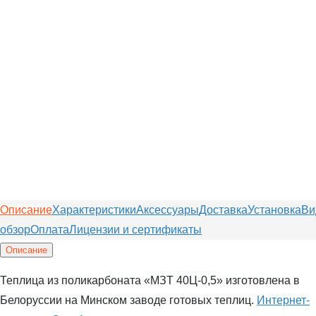
Описание
Характеристики
Аксессуары
Доставка
Установка
Ви
обзор
Оплата
Лицензии и сертификаты
Описание
Теплица из поликарбоната «МЗТ 40Ц-0,5» изготовлена в
Белоруссии на Минском заводе готовых теплиц.
Интернет-