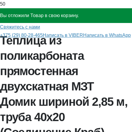
Вы отложили
Товар
в свою корзину.
Главная
»
Теплицы из поликарбоната
»
МЗТ Домик
Свяжитесь с нами
+375 (29) 80-28-465
Написать в VIBER
Написать в WhatsApp
Теплица из
поликарбоната
прямостенная
двухскатная МЗТ
Домик шириной 2,85 м,
труба 40х20