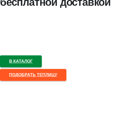
бесплатной доставкой
В интернет-магазине «СитиАгро» действует акция –
«Сезонная распродажа недорогих теплиц со скидкой» от
белорусского производителя «Минский завод теплиц» и на
«Сибирские теплицы» изготовленные из российских
комплектующих.
В КАТАЛОГ
ПОДОБРАТЬ ТЕПЛИЦУ