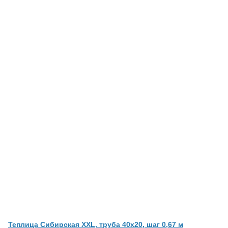
Теплица Сибирская XXL, труба 40х20, шаг 0,67 м