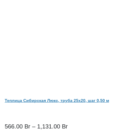
Теплица Сибирская Люкс, труба 25х20, шаг 0,50 м
566.00
Br
–
1,131.00
Br