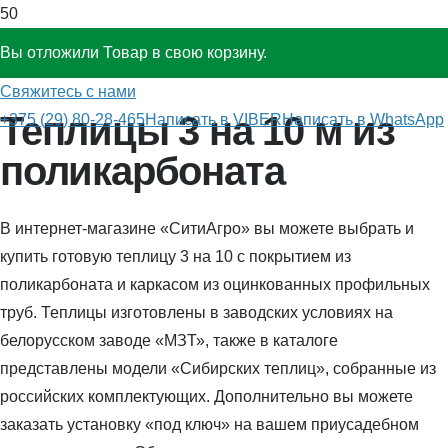
Вы отложили
Товар
в свою корзину.
Теплицы из поликарбоната
»
3х10
Свяжитесь с нами
Теплицы 3 на 10 м из
+375 (29) 80-28-465
Написать в VIBER
Написать в WhatsApp
поликарбоната
В интернет-магазине «СитиАгро» вы можете выбрать и
купить готовую теплицу 3 на 10 с покрытием из
поликарбоната и каркасом из оцинкованных профильных
труб. Теплицы изготовлены в заводских условиях на
белорусском заводе «МЗТ», также в каталоге
представлены модели «Сибирских теплиц», собранные из
российских комплектующих. Дополнительно вы можете
заказать установку «под ключ» на вашем приусадебном