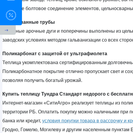
надежное болтовое соединение элементов, цельносварные
Оцинкованные трубы
Стальные арочные дуги и поперечины выполнены из цель
заводских условиях методом гальванизации со всех сторо
Поликарбонат с защитой от ультрафиолета
Теплица укомплектована сертифицированным долговечным
Поликарбонатное покрытие отлично пропускает свет и сох
позволяя получить богатый урожай.
Купить теплицу Тундра Стандарт недорого с бесплатн
Интернет-магазин «СитиАгро» реализует теплицы из пол
территории РБ. Оплатить покупку можно наличными при по
банка или кредит,
условия покупки товара в рассрочку и к
Гродно, Гомелю, Могилеву и другим населенным пунктам 