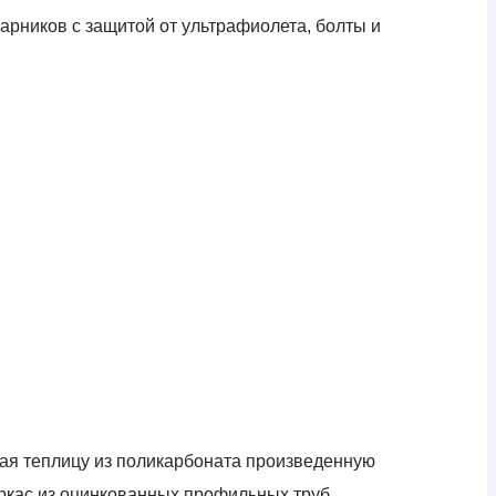
арников с защитой от ультрафиолета, болты и
тая теплицу из поликарбоната произведенную
аркас из оцинкованных профильных труб,