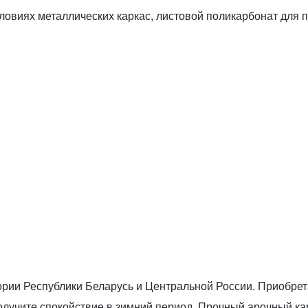
ловиях металлических каркас, листовой поликарбонат для п
тории Республики Беларусь и Центральной России. Приобре
получите спокойствие в зимний период. Прочный арочный к