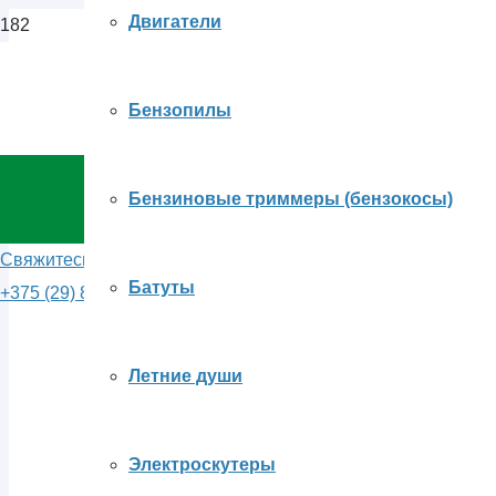
Двигатели
+375 (29) 
Бензопилы
E-mail
Бензиновые триммеры (бензокосы)
Свяжитесь с нами
zakaz@cityagr
Батуты
+375 (29) 80-28-465
Написать в VIBER
Написать в WhatsApp
Летние души
Электроскутеры