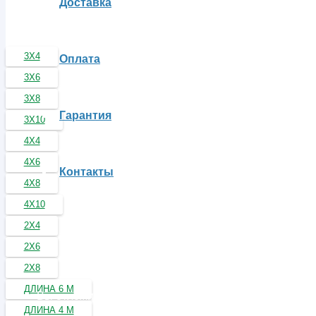
Доставка
3Х4
Оплата
3Х6
3Х8
Гарантия
3Х10
4Х4
4Х6
Контакты
4Х8
4Х10
2Х4
2Х6
2Х8
ДЛИНА 6 М
Вы отложили
Товар
в свою корзину.
ДЛИНА 4 М