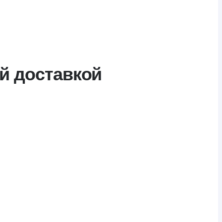
й доставкой
ского производителя «Минский завод теплиц» и