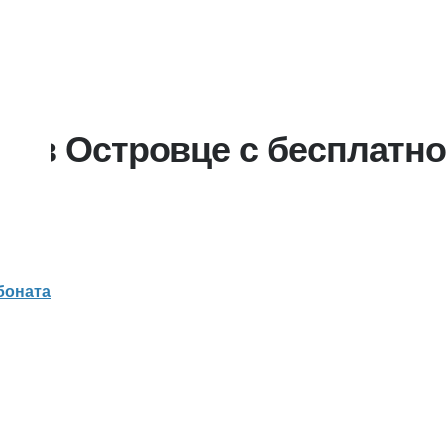
а в Островце с бесплатно
нная распродажа недорогих теплиц со скидкой» от белорус
омплектующих.
боната