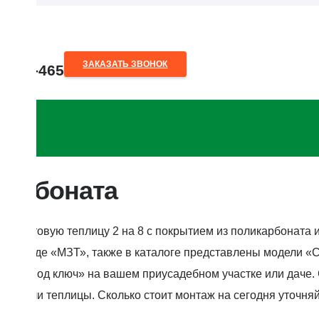
ЗАКАЗАТЬ ЗВОНОК
80-28-465
o.by
икарбоната
ить готовую теплицу 2 на 8 с покрытием из поликарбоната 
м заводе «МЗТ», также в каталоге представлены модели «С
вку «под ключ» на вашем приусадебном участке или даче. 
т модели теплицы. Сколько стоит монтаж на сегодня уточня