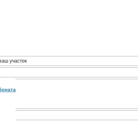
ваш участок
боната
а