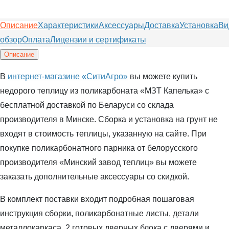
Описание
Характеристики
Аксессуары
Доставка
Установка
Ви
обзор
Оплата
Лицензии и сертификаты
Описание
В
интернет-магазине «СитиАгро»
вы можете купить
недорого теплицу из поликарбоната «МЗТ Капелька» с
бесплатной доставкой по Беларуси со склада
производителя в Минске. Сборка и установка на грунт не
входят в стоимость теплицы, указанную на сайте. При
покупке поликарбонатного парника от белорусского
производителя «Минский завод теплиц» вы можете
заказать дополнительные аксессуары со скидкой.
В комплект поставки входит подробная пошаговая
инструкция сборки, поликарбонатные листы, детали
металлокаркаса, 2 готовых дверных блока с дверями и