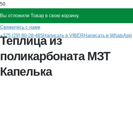
Вы отложили
Товар
в свою корзину.
Главная
»
Теплицы из поликарбоната
»
МЗТ Капелька
Свяжитесь с нами
+375 (29) 80-28-465
Написать в VIBER
Написать в WhatsApp
Теплица из
поликарбоната МЗТ
Капелька