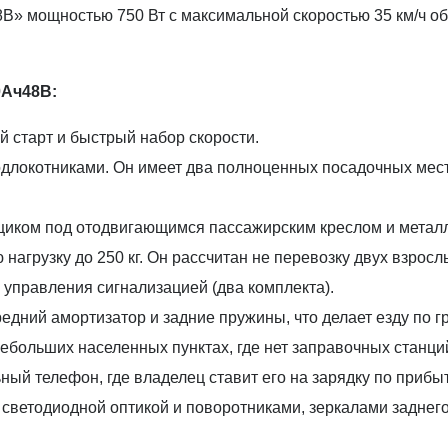
48В» мощностью 750 Вт с максимальной скоростью 35 км/ч 
0Ач48В:
 старт и быстрый набор скорости.
подлокотниками. Он имеет два полноценных посадочных мес
щиком под отодвигающимся пассажирским креслом и металл
агрузку до 250 кг. Он рассчитан не перевозку двух взрослы
 управления сигнализацией (два комплекта).
ередний амортизатор и задние пружины, что делает езду по 
ольших населенных пунктах, где нет заправочных станций 
ный телефон, где владелец ставит его на зарядку по прибы
 светодиодной оптикой и поворотниками, зеркалами заднег