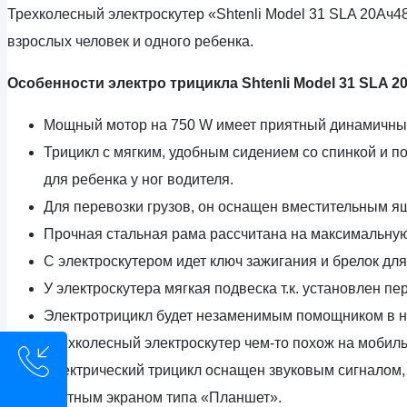
Трехколесный электроскутер «Shtenli Model 31 SLA 20Ач
взрослых человек и одного ребенка.
Особенности электро трицикла Shtenli Model 31 SLA 2
Мощный мотор на 750 W имеет приятный динамичный
Трицикл с мягким, удобным сидением со спинкой и 
для ребенка у ног водителя.
Для перевозки грузов, он оснащен вместительным я
Прочная стальная рама рассчитана на максимальную н
С электроскутером идет ключ зажигания и брелок для
У электроскутера мягкая подвеска т.к. установлен п
Электротрицикл будет незаменимым помощником в неб
Трехколесный электроскутер чем-то похож на мобиль
Электрический трицикл оснащен звуковым сигналом,
цветным экраном типа «Планшет».