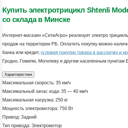
Купить электротрицикл Shtenli Mod
со склада в Минске
Интернет-магазин «СитиАгро» реализует электро трицикл
продаж на территории РБ. Оплатить покупку можно наличн
банка или кредит,
условия покупки товара в рассрочку и к
Гродно, Гомелю, Могилеву и другим населенным пунктам 
Характеристики
Максимальная скорость:
35 км/ч
Максимальный запас хода:
35 — 40 км/ч
Максимальная нагрузка:
250 кг
Мощность электромотора:
750 Вт
Привод:
Задний
Тип привода:
Электромотор