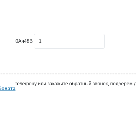
31 SLA 20Ач48В
ами по телефону или закажите обратный звонок, подберем д
боната