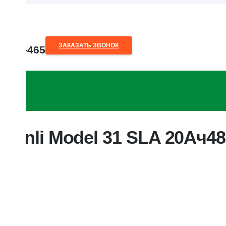
ЗАКАЗАТЬ ЗВОНОК
80-28-465
A 20Ач48В
o.by
tenli Model 31 SLA 20Ач4