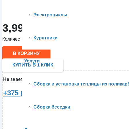
Электроциклы
3,990.00
Br
Курятники
Количество товара Электрический трицикл Shtenli Model 
В КОРЗИНУ
Услуги
КУПИТЬ В 1 КЛИК
Не знаете, какой электроскутер купить
? Свяжитесь с н
Сборка и установка теплицы из поликар
+375 (29) 80-28-465
Сборка беседки