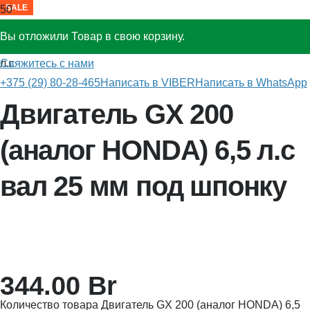
SALE
SALE
SALE
SALE
SALE
SALE
SALE
Вы отложили
Товар
в свою корзину.
Главная
»
Бензиновые двигатели
»
Двигатель GX 200 6,5
Свяжитесь с нами
л.с
+375 (29) 80-28-465
Написать в VIBER
Написать в WhatsApp
Двигатель GX 200
(аналог HONDA) 6,5 л.с
вал 25 мм под шпонку
344.00
Br
Количество товара Двигатель GX 200 (аналог HONDA) 6,5