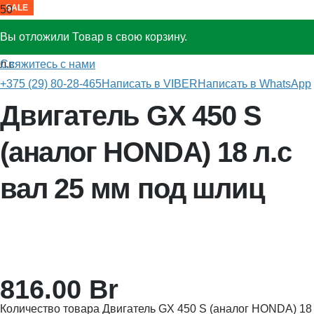
SALE
SALE
SALE
SALE
SALE
Вы отложили
Товар
в свою корзину.
Главная
»
Бензиновые двигатели
»
Двигатель GX 450 S 18
Свяжитесь с нами
л.с
+375 (29) 80-28-465
Написать в VIBER
Написать в WhatsApp
Двигатель GX 450 S
(аналог HONDA) 18 л.с
вал 25 мм под шлиц
816.00
Br
Количество товара Двигатель GX 450 S (аналог HONDA) 18