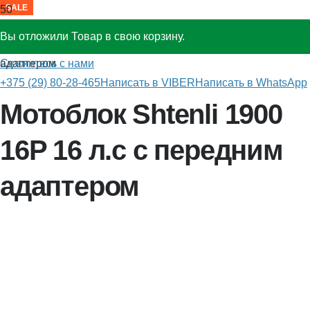
SALE
SALE
SALE
SALE
SALE
Вы отложили
Товар
в свою корзину.
Главная
»
Мотоблоки
»
Shtenli 1900 16P с передним
Свяжитесь с нами
адаптером
+375 (29) 80-28-465
Написать в VIBER
Написать в WhatsApp
Мотоблок Shtenli 1900
16P 16 л.с с передним
адаптером