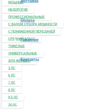
Доставка
МОЩНЫЕ
НЕДОРОГИЕ
ПРОФЕССИОНАЛЬНЫЕ
Оплата
С ВАЛОМ ОТБОРА МОЩНОСТИ
С ПОНИЖЕННОЙ ПЕРЕДАЧЕЙ
СРЕДНИЙ КЛАСС
Гарантия
ТЯЖЕЛЫЕ
УНИВЕРСАЛЬНЫЕ
Контакты
ДЛЯ ЖЕНЩИН
3 ЛС
6 ЛС
7 ЛС
8 ЛС
8,5 ЛС
Вы отложили
Товар
в свою корзину.
14 ЛС