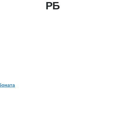
РБ
и и мотокультиваторы мощностью от 3 до 18 лс, цен
боната