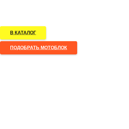
Надежные дизельные и бензиновые мотоблоки и
мотокультиваторы мощностью от 3 до 18 лс, цены
рекомендованные производителем
В КАТАЛОГ
ПОДОБРАТЬ МОТОБЛОК