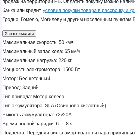
продаж на территории РБ. Оплатить покупку можно наличн
банка или кредит,
условия покупки товара в рассрочку и к
Гродно, Гомелю, Могилеву и другим населенным пунктам 
Характеристики
Максимальная скорость:
50 км/ч
Максимальный запас хода:
65 км/ч
Максимальная нагрузка:
220 кг
Мощность электромотора:
1500 Вт
Мотор:
Бесщеточный
Привод:
Задний
Тип привода:
Мотор-колесо
Тип аккумулятора:
SLA (Свинцово-кислотный)
Емкость аккумулятора:
72v20A
Время полной зарядки:
6 — 8 ч
Подвеска:
Передняя вилка амортизатор и пара пружинных