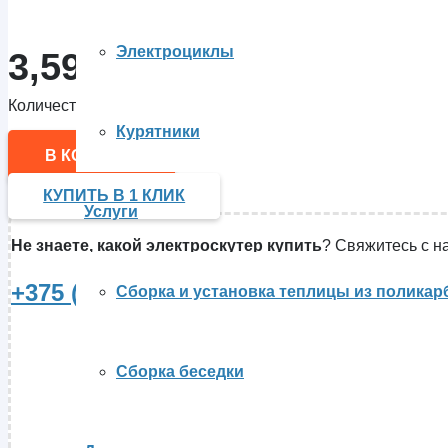
Электроциклы
3,590.00
Br
Количество товара Электроскутер Shtenli Model 70 без ба
Курятники
В КОРЗИНУ
КУПИТЬ В 1 КЛИК
Услуги
Не знаете, какой электроскутер купить
? Свяжитесь с н
+375 (29) 80-28-465
Сборка и установка теплицы из поликар
Сборка беседки