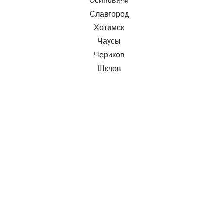
Осиповичи
Славгород
Хотимск
Чаусы
Чериков
Шклов