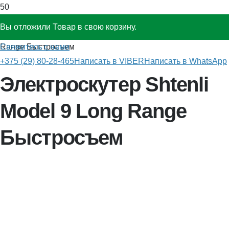
Вы отложили
Товар
в свою корзину.
Главная
»
Электрические скутеры
»
Штенли Model 9 Long
Свяжитесь с нами
Range Быстросъем
+375 (29) 80-28-465
Написать в VIBER
Написать в WhatsApp
Электроскутер Shtenli
Model 9 Long Range
Быстросъем