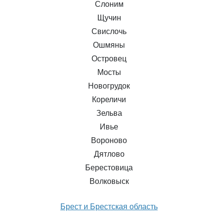
Слоним
Щучин
Свислочь
Ошмяны
Островец
Мосты
Новогрудок
Кореличи
Зельва
Ивье
Вороново
Дятлово
Берестовица
Волковыск
Брест и Брестская область