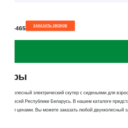
ЗАКАЗАТЬ ЗВОНОК
80-28-465
o.by
утеры
 двухколесный электрический скутер с сиденьями для взрос
кой по всей Республике Беларусь. В нашем каталоге предс
льными ценами. Вы можете заказать любой двухколесный эл