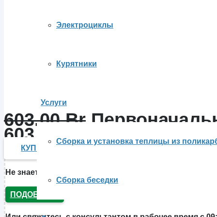
Электроциклы
Курятники
Услуги
603.00
Br
Первоначальн
603.00 Br.
470.00
Br
Теку
Сборка и установка теплицы из поликар
КУПИТЬ В 1 КЛИК
Не знаете, какой
мотоблок купить
? Ответьте на нескол
Сборка беседки
ПОДОБРАТЬ
Или свяжитесь с консультантом в рабочее время с 09: