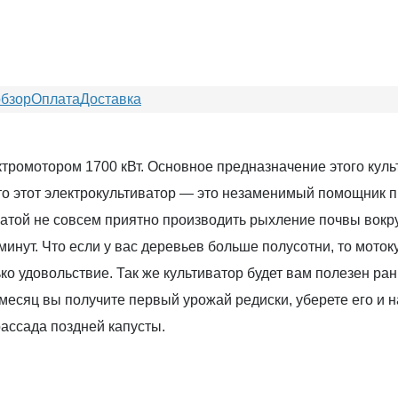
обзор
Оплата
Доставка
ромотором 1700 кВт. Основное предназначение этого культ
то этот электрокультиватор — это незаменимый помощник пр
атой не совсем приятно производить рыхление почвы вокру
минут. Что если у вас деревьев больше полусотни, то моток
о удовольствие. Так же культиватор будет вам полезен ран
з месяц вы получите первый урожай редиски, уберете его и н
рассада поздней капусты.