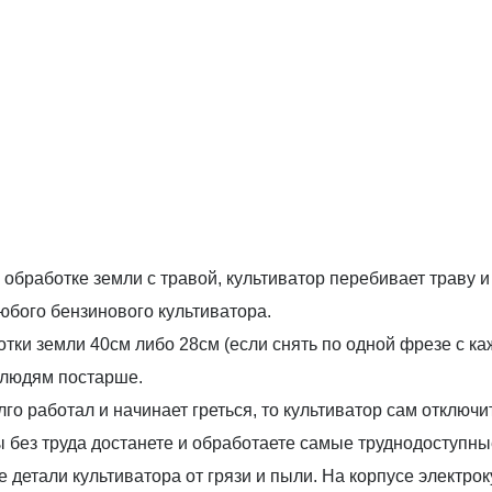
обработке земли с травой, культиватор перебивает траву и 
юбого бензинового культиватора.
и земли 40см либо 28см (если снять по одной фрезе с каждо
и людям постарше.
го работал и начинает греться, то культиватор сам отключит
 без труда достанете и обработаете самые труднодоступные
 детали культиватора от грязи и пыли. На корпусе электро