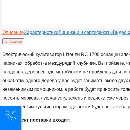
Описание
Характеристики
Лицензии и сертификаты
Видео 
Описание
Электрический культиватор Штенли RC 1700 оснащен элект
парниках, обработка междурядий клубники. Вы поймете, ч
плодовых деревьев, где мотоблоком не пройдешь да и лоп
обработку одного дерева у вас будет занимать около двух 
незаменимым помощником, а работа будет приносить тольк
посеять морковь, лук, капусту, зелень и редиску. Уже чере
электрическим культиватором, где потом будет высажена 
В комплект поставки входит: